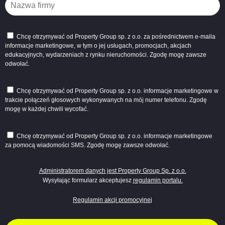
Chcę otrzymywać od Property Group sp. z o.o. za pośrednictwem e-maila
informacje marketingowe, w tym o jej usługach, promocjach, akcjach
edukacyjnych, wydarzeniach z rynku nieruchomości. Zgodę mogę zawsze
odwołać.
Chcę otrzymywać od Property Group sp. z o.o. informacje marketingowe w
trakcie połączeń głosowych wykonywanych na mój numer telefonu. Zgodę
mogę w każdej chwili wycofać.
Chcę otrzymywać od Property Group sp. z o.o. informacje marketingowe
za pomocą wiadomości SMS. Zgodę mogę zawsze odwołać.
Administratorem danych jest Property Group Sp. z o.o.
Wysyłając formularz akceptujesz
regulamin portalu
.
Regulamin akcji promocyjnej