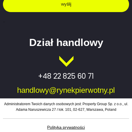
wyślij
..
Dział handlowy
+48 22 825 60 71
h
andlowy@rynekpierwotny.pl
Administratorem Twoich danych osobowych jest: Property Group Sp. z o.o.,
ul.
Adama Naruszewicza 27 / lok. 101, 02-627, Warszawa, Poland
Polityka prywatności